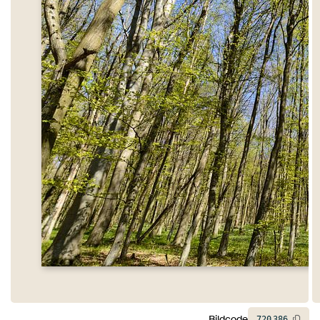
Bildcode
720
386