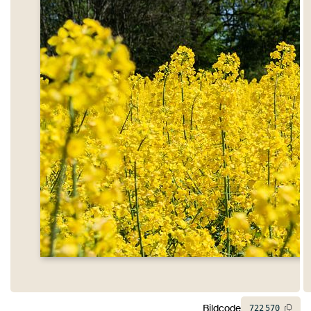
Bildcode
722
570