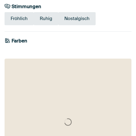
Stimmungen
Fröhlich
Ruhig
Nostalgisch
Farben
Smaragdgrün
Anthrazit
Gelb
Early Dew
Gold
Olivgrün
Teal
Grün
Blau