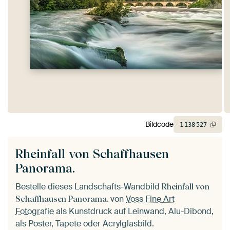
Bildcode
1
138
527
Rheinfall von Schaffhausen
Panorama.
Bestelle dieses Landschafts-Wandbild
Rheinfall von
von
Voss Fine Art
Schaffhausen Panorama.
Fotografie
als Kunstdruck auf Leinwand, Alu-Dibond,
als Poster, Tapete oder Acrylglasbild.