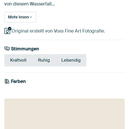
von diesem Wasserfall…
Mehr lesen
Original erstellt von Voss Fine Art Fotografie.
Stimmungen
Kraftvoll
Ruhig
Lebendig
Farben
Grau
Grün
Teal
Early Dew
Taupe
Türkis
Smaragdgrün
Blau
Salbeigrün
Olivgrün