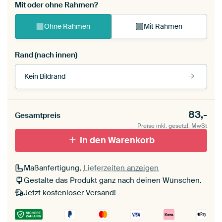
Mit oder ohne Rahmen?
Ohne Rahmen
Mit Rahmen
Rand (nach innen)
Kein Bildrand
Rahmenfarbe
83,-
Gesamtpreis
Preise inkl. gesetzl. MwSt
schwarz (Holzrahmen)
In den Warenkorb
Passepartout
Maßanfertigung,
Lieferzeiten anzeigen
Ohne Passepartout
Gestalte das Produkt ganz nach deinen Wünschen.
Jetzt kostenloser Versand!