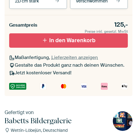
2,0 cm stark
Verschwommen
Unsere Rahmen ansehen
Stärke der Leinwand
Seitenkanten
125,-
Gesamtpreis
Leinwand für
Verschwommen
draußen 2 cm stark
Preise inkl. gesetzl. MwSt
Mit Schattenfugenrahmen,
Mit Schattenfugenrahmen,
schwarz
In den Warenkorb
weiß
Maßanfertigung,
Lieferzeiten anzeigen
Gestalte das Produkt ganz nach deinen Wünschen.
Jetzt kostenloser Versand!
Gefertigt von
Babetts Bildergalerie
Wettin-Löbejün, Deutschland