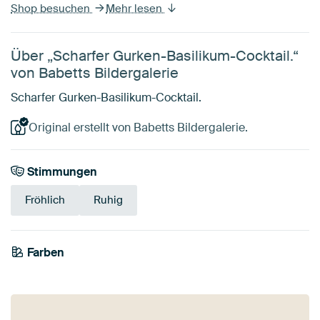
Shop besuchen
Mehr lesen
Über „Scharfer Gurken-Basilikum-Cocktail.“
von Babetts Bildergalerie
Scharfer Gurken-Basilikum-Cocktail.
Original erstellt von Babetts Bildergalerie.
Stimmungen
Fröhlich
Ruhig
Farben
Mauve
Grau
Grün
Smaragdgrün
Braun
Olivgrün
Teal
Gelb
Blau