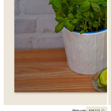
Bildcode
839
324