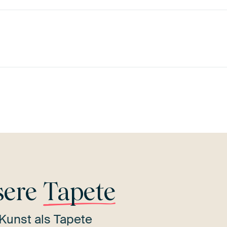
Grün
Salbeigrün
Smaragdgrün
Gelb
Teal
sere
Tapete
Kunst als Tapete