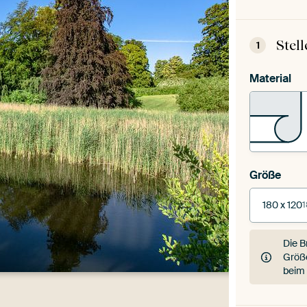
Stel
1
Material
Größe
180 x 120
1
Die B
Größe
beim 