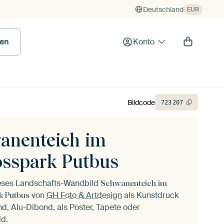
Deutschland
EUR
en
Konto
Bildcode
723
207
anenteich im
osspark Putbus
ieses Landschafts-Wandbild
Schwanenteich im
von
GH Foto & Artdesign
als Kunstdruck
k Putbus
d, Alu-Dibond, als Poster, Tapete oder
ld.