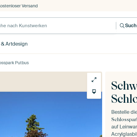
ostenloser Versand
Such
 & Artdesign
osspark Putbus
Schw
Schl
Bestelle d
Schlosspar
auf Leinwan
Acrylglasbi