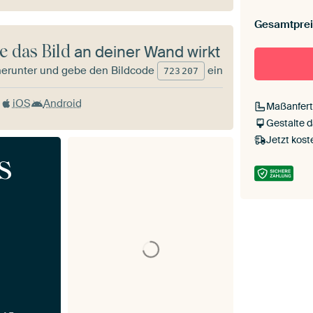
Gesamtprei
e das Bild
an deiner Wand wirkt
herunter und gebe den Bildcode
ein
723
207
iOS
Android
Maßanfert
Gestalte 
Jetzt kost
s