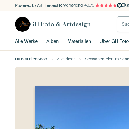
Hervorragend
(4,8/5)
Powered by Art Heroes
K
GH Foto & Artdesign
Alle Werke
Alben
Materialien
Über GH Foto
Du bist hier:
Shop
Alle Bilder
Schwanenteich im Schl