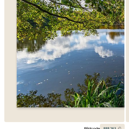
Bildcode
888
263