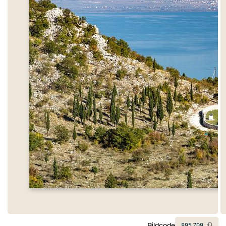
Bildcode
895
709