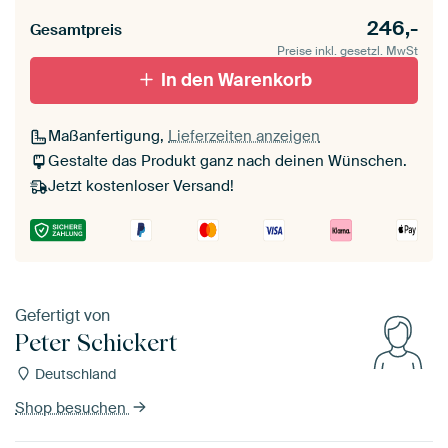
Seitenkanten
246,-
Gesamtpreis
Leinwand für
Verschwommen
draußen 2 cm stark
Preise inkl. gesetzl. MwSt
Mit Schattenfugenrahmen,
Mit Schattenfugenrahmen,
schwarz
In den Warenkorb
weiß
Maßanfertigung,
Lieferzeiten anzeigen
Gestalte das Produkt ganz nach deinen Wünschen.
Jetzt kostenloser Versand!
Gefertigt von
Peter Schickert
Deutschland
Shop besuchen