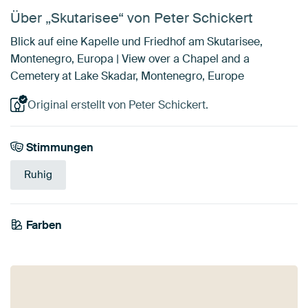
Über „Skutarisee“ von Peter Schickert
Blick auf eine Kapelle und Friedhof am Skutarisee,
Montenegro, Europa | View over a Chapel and a
Cemetery at Lake Skadar, Montenegro, Europe
Original erstellt von Peter Schickert.
Stimmungen
Ruhig
Farben
Mauve
Taupe
Blau
Smaragdgrün
Olivgrün
Lila
Braun
Teal
Beige
Grün