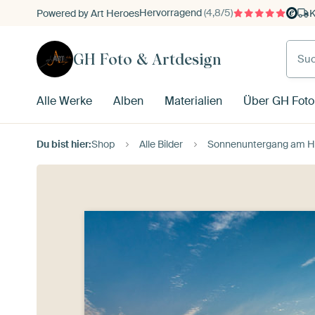
Hervorragend
(4,8/5)
Powered by Art Heroes
K
GH Foto & Artdesign
Alle Werke
Alben
Materialien
Über GH Foto
Du bist hier:
Shop
Alle Bilder
Sonnenuntergang am Haf