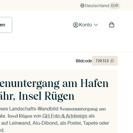
Deutschland
EUR
en
Konto
Bildcode
720
313
enuntergang am Hafen
ähr, Insel Rügen
ieses Landschafts-Wandbild
Sonnenuntergang am
von
GH Foto & Artdesign
als
ähr, Insel Rügen
auf Leinwand, Alu-Dibond, als Poster, Tapete oder
ld.