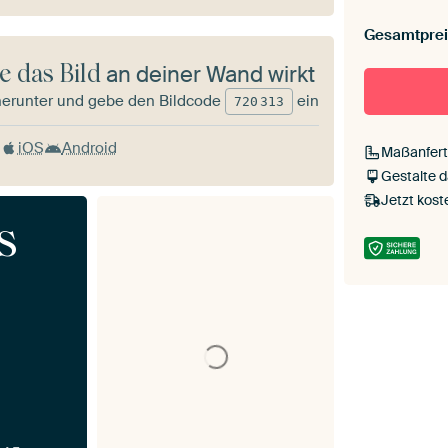
Gesamtprei
e das Bild
an deiner Wand wirkt
herunter und gebe den Bildcode
ein
720
313
iOS
Android
Maßanfert
Gestalte 
Jetzt kost
s