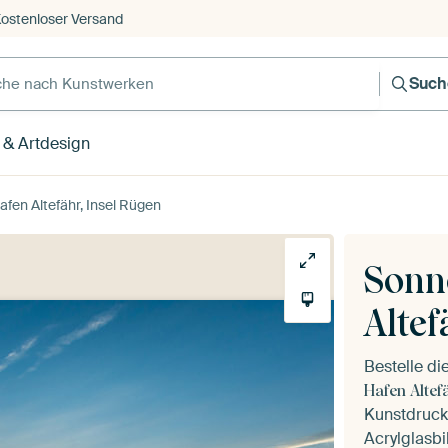
ostenloser Versand
Such
 & Artdesign
en Altefähr, Insel Rügen
Sonn
Altef
Bestelle d
Hafen Altef
Kunstdruck 
Acrylglasbi