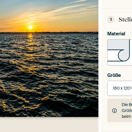
Stel
1
Material
Größe
180 x 120
1
Die B
Größe
beim 