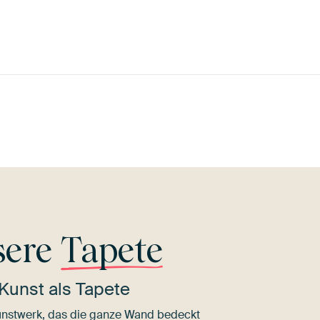
au
Beige
Taupe
Anthrazit
Braun
Ear
sere
Tapete
Kunst als Tapete
nstwerk, das die ganze Wand bedeckt