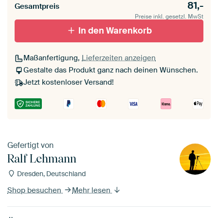
81,-
Gesamtpreis
Preise inkl. gesetzl. MwSt
schwarz (Holzrahmen)
In den Warenkorb
Passepartout
Maßanfertigung,
Lieferzeiten anzeigen
Ohne Passepartout
Gestalte das Produkt ganz nach deinen Wünschen.
Jetzt kostenloser Versand!
Gefertigt von
Ralf Lehmann
Dresden, Deutschland
Shop besuchen
Mehr lesen