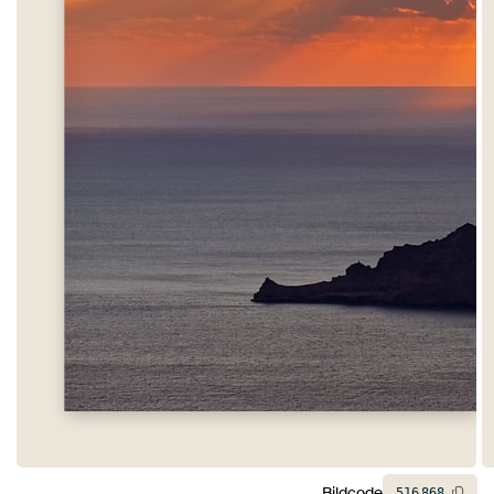
Bildcode
516
868