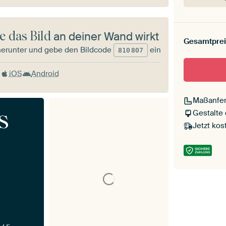
e das Bild
an deiner Wand wirkt
Gesamtprei
herunter und gebe den Bildcode
ein
810
807
iOS
Android
Maßanfer
s
Gestalte
Jetzt kos