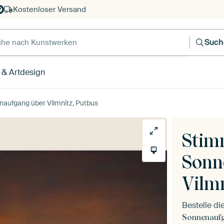
Kostenloser Versand
e nach Kunstwerken
Such
 & Artdesign
aufgang über Vilmnitz, Putbus
Stim
Sonn
Vilm
Bestelle d
Sonnenaufg