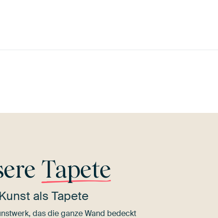
Tangerine
nge
Schwarz
Twist
Terrakotta
Olivgrün
G
sere
Tapete
Kunst als Tapete
nstwerk, das die ganze Wand bedeckt