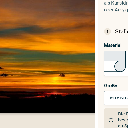
als Kunstdr
oder Acrylg
Stel
1
Material
Größe
180 x 120
1
Die 
best
du S