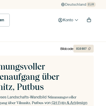
Deutschland
EUR
en
Konto
Bildcode
810
807
mungsvoller
enaufgang über
nitz, Putbus
ieses Landschafts-Wandbild
Stimmungsvoller
von
GH Foto & Artdesign
ang über Vilmnitz, Putbus