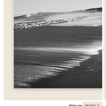
Bildcode
607
920