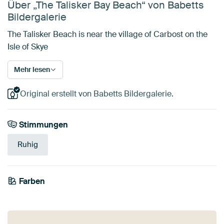
Über „The Talisker Bay Beach“ von Babetts
Bildergalerie
The Talisker Beach is near the village of Carbost on the
Isle of Skye
Mehr lesen
Original erstellt von Babetts Bildergalerie.
Stimmungen
Ruhig
Farben
Salbeigrün
Olivgrün
Grau
Smaragdgrün
Beige
Blau
Mauve
Braun
Violett
Grün