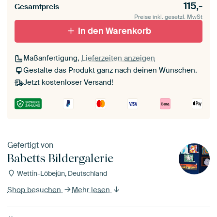
115,-
Gesamtpreis
Leinwand für
Verschwommen
draußen 2 cm stark
Preise inkl. gesetzl. MwSt
Mit Schattenfugenrahmen,
Mit Schattenfugenrahmen,
schwarz
In den Warenkorb
weiß
Maßanfertigung,
Lieferzeiten anzeigen
Gestalte das Produkt ganz nach deinen Wünschen.
Jetzt kostenloser Versand!
Gefertigt von
Babetts Bildergalerie
Wettin-Löbejün, Deutschland
Shop besuchen
Mehr lesen