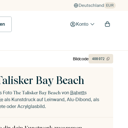
Deutschland
EUR
en
Konto
Bildcode
408
072
Talisker Bay Beach
as Foto
von
Babetts
The Talisker Bay Beach
ie
als Kunstdruck auf Leinwand, Alu-Dibond, als
ete oder Acrylglasbild.