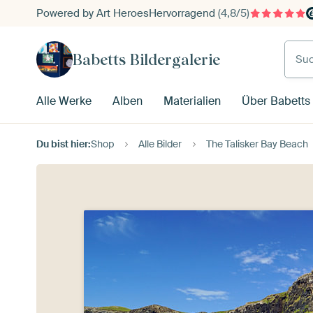
Powered by Art Heroes
Hervorragend
(4,8/5)
Such
Babetts Bildergalerie
Alle Werke
Alben
Materialien
Über Babetts 
Du bist hier:
Shop
Alle Bilder
The Talisker Bay Beach