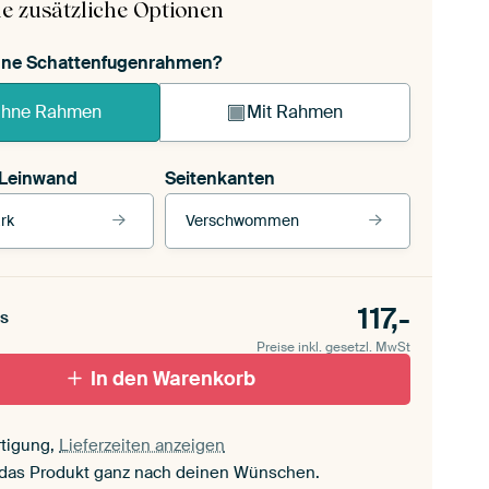
e zusätzliche Optionen
ohne Schattenfugenrahmen?
hne Rahmen
Mit Rahmen
 Leinwand
Seitenkanten
rk
Verschwommen
 Leinwand
Unsere Rahmen ansehen
Seitenkanten
für draußen 2
117,-
Verschwommen
s
ttenfugenrahmen,
Preise inkl. gesetzl. MwSt
schwarz
Mit Schattenfugenrahmen, weiß
In den Warenkorb
tigung,
Lieferzeiten anzeigen
 das Produkt ganz nach deinen Wünschen.