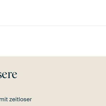
Blau
Violett
Grün
Salbeigrün
Beige
sere
mit zeitloser