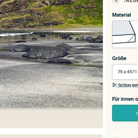
Stel
1
Material
Größe
75 x 45
75
Schon ge
Für innen 