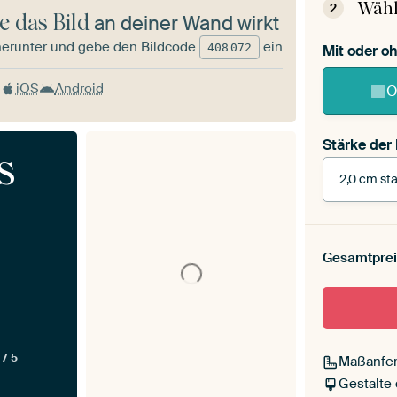
Wähl
2
e das Bild
an deiner Wand wirkt
herunter und gebe den Bildcode
ein
408
072
Mit oder 
iOS
Android
O
Stärke der
s
2,0 cm sta
Stärke der
Leinwand 
Gesamtprei
cm stark
Mit Scha
 / 5
Maßanfer
Gestalte