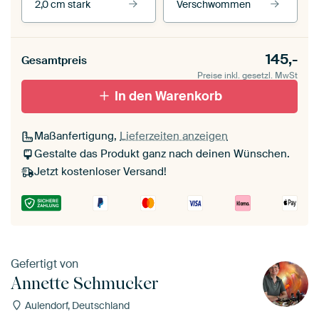
2,0 cm stark
Verschwommen
Unsere Rahmen ansehen
Stärke der Leinwand
Seitenkanten
145,-
Gesamtpreis
Leinwand für
Verschwommen
draußen 2 cm stark
Preise inkl. gesetzl. MwSt
Mit Schattenfugenrahmen,
Mit Schattenfugenrahmen,
schwarz
In den Warenkorb
weiß
Maßanfertigung,
Lieferzeiten anzeigen
Gestalte das Produkt ganz nach deinen Wünschen.
Jetzt kostenloser Versand!
Gefertigt von
Annette Schmucker
Aulendorf, Deutschland