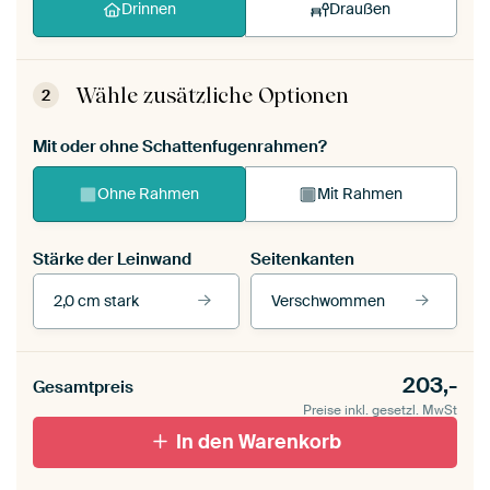
Drinnen
Draußen
Wähle zusätzliche Optionen
2
Mit oder ohne Schattenfugenrahmen?
Ohne Rahmen
Mit Rahmen
Stärke der Leinwand
Seitenkanten
2,0 cm stark
Verschwommen
Unsere Rahmen ansehen
Stärke der Leinwand
Seitenkanten
203,-
Gesamtpreis
Leinwand für
Verschwommen
draußen 2 cm stark
Preise inkl. gesetzl. MwSt
Mit Schattenfugenrahmen,
Mit Schattenfugenrahmen,
schwarz
In den Warenkorb
weiß