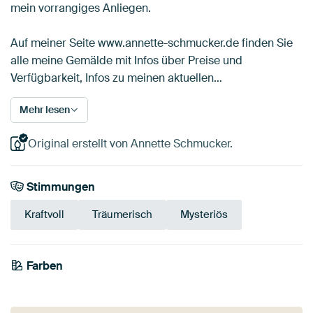
mein vorrangiges Anliegen.
Auf meiner Seite www.annette-schmucker.de finden Sie
alle meine Gemälde mit Infos über Preise und
Verfügbarkeit, Infos zu meinen aktuellen…
Mehr lesen
Original erstellt von Annette Schmucker.
Stimmungen
Kraftvoll
Träumerisch
Mysteriös
Farben
Smaragdgrün
Olivgrün
Bronze
Early Dew
Bordeaux
Braun
Salbeigrün
Rot
Terrakotta
Beige