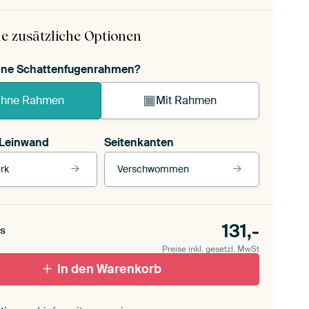
e zusätzliche Optionen
ohne Schattenfugenrahmen?
hne Rahmen
Mit Rahmen
 Leinwand
Seitenkanten
rk
Verschwommen
 Leinwand
Unsere Rahmen ansehen
Seitenkanten
für draußen 2
131,-
Verschwommen
s
ttenfugenrahmen,
Preise inkl. gesetzl. MwSt
schwarz
Mit Schattenfugenrahmen, weiß
In den Warenkorb