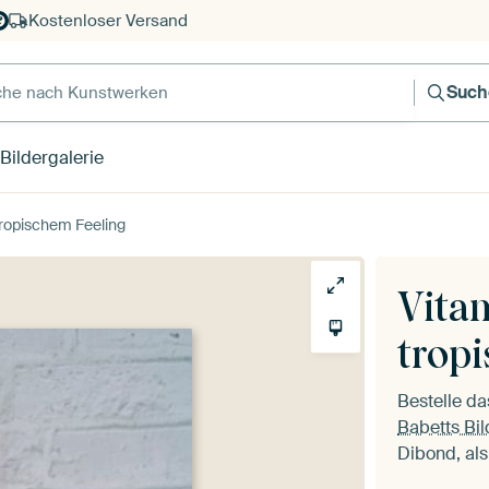
Kostenloser Versand
e nach Kunstwerken
Such
Bildergalerie
ropischem Feeling
Vita
trop
Bestelle d
Babetts Bil
Dibond, als