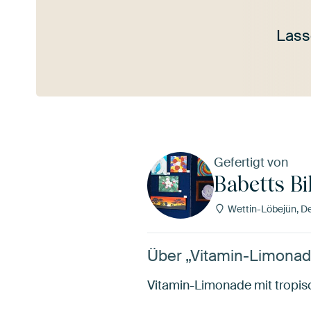
Lass
Mehr ansehen
Gefertigt von
Babetts Bi
Wettin-Löbejün, D
Über „Vitamin-Limonade
Vitamin-Limonade mit tropis