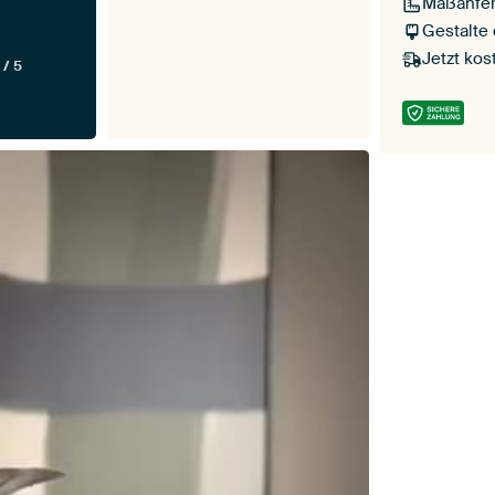
Maßanfer
Gestalte
Jetzt kos
 / 5