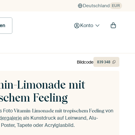
Deutschland
EUR
en
Konto
Bildcode
839
348
min-Limonade mit
ischem Feeling
as Foto
von
Vitamin-Limonade mit tropischem Feeling
dergalerie
als Kunstdruck auf Leinwand, Alu-
 Poster, Tapete oder Acrylglasbild.