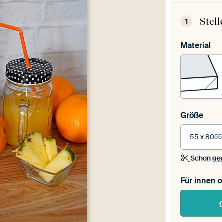
Stel
1
Material
Größe
55 x 80
55
Schon ge
Für innen 