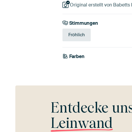
Original erstellt von Babetts 
Stimmungen
Fröhlich
Farben
Braun
Bronze
Olivg
Entdecke un
Leinwand