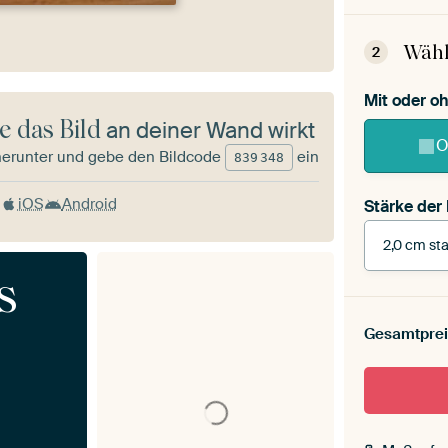
Wähl
2
Mit oder 
e das Bild
an deiner Wand wirkt
O
herunter und gebe den Bildcode
ein
839
348
iOS
Android
Stärke der
2,0 cm sta
s
Stärke der
Leinwand 
Gesamtprei
cm stark
Mit Scha