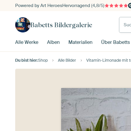
Powered by Art Heroes
Hervorragend
(4,8/5)
Such
Babetts Bildergalerie
Alle Werke
Alben
Materialien
Über Babetts 
Du bist hier:
Shop
Alle Bilder
Vitamin-Limonade mit t