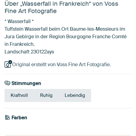
Über „Wasserfall in Frankreich“ von Voss
Fine Art Fotografie
* Wasserfall *
Tuffstein Wasserfall beim Ort Baume-les-Messieurs im
Jura Gebirge in der Region Bourgogne Franche Comté
in Frankreich.
Landschaft 230122ays
Original erstellt von Voss Fine Art Fotografie.
Stimmungen
Kraftvoll
Ruhig
Lebendig
Farben
Smaragdgrün
Anthrazit
Olivgrün
Mauve
Beige
Grün
Salbeigrün
Blau
Early Dew
Taupe