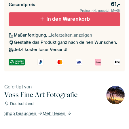
61,-
Gesamtpreis
Preise inkl. gesetzl. MwSt
schwarz (Holzrahmen)
In den Warenkorb
Passepartout
Maßanfertigung,
Lieferzeiten anzeigen
Ohne Passepartout
Gestalte das Produkt ganz nach deinen Wünschen.
Jetzt kostenloser Versand!
Gefertigt von
Voss Fine Art Fotografie
Deutschland
Shop besuchen
Mehr lesen