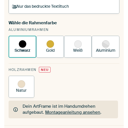
Nur das bedruckte Textiltuch
Wähle die Rahmenfarbe
Du spannst einen wechselbaren Textiltuch in
ALUMINIUMRAHMEN
deinen vorhandenen ArtFrame™.
So
funktioniert es.
Schwarz
Gold
Weiß
Aluminium
HOLZRAHMEN
NEU
Natur
Dein ArtFrame ist im Handumdrehen
aufgebaut.
Montageanleitung ansehen
.
Dein ArtFrame ist im Handumdrehen