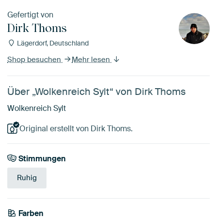
Gefertigt von
Dirk Thoms
Lägerdorf, Deutschland
Shop besuchen
Mehr lesen
Über „Wolkenreich Sylt“ von Dirk Thoms
Wolkenreich Sylt
Original erstellt von Dirk Thoms.
Stimmungen
Ruhig
Farben
Marineblau
Blau
Mauve
Beige
Salbeigrün
Taupe
Grau