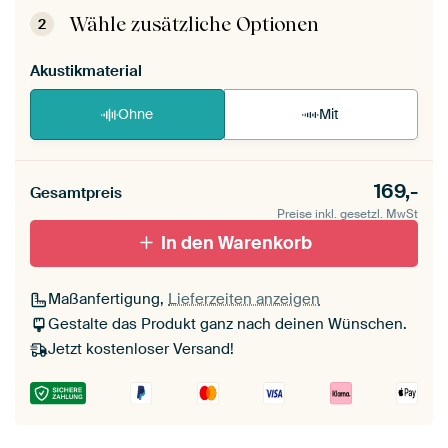
aufgebaut.
Montageanleitung ansehen
.
Wähle zusätzliche Optionen
2
Akustikmaterial
Ohne
Mit
169,-
Gesamtpreis
Preise inkl. gesetzl. MwSt
In den Warenkorb
Maßanfertigung,
Lieferzeiten anzeigen
Gestalte das Produkt ganz nach deinen Wünschen.
Jetzt kostenloser Versand!