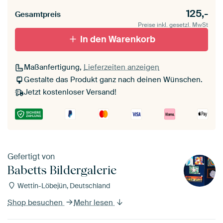
125,-
Gesamtpreis
Leinwand für
Verschwommen
draußen 2 cm stark
Preise inkl. gesetzl. MwSt
Mit Schattenfugenrahmen,
Mit Schattenfugenrahmen,
schwarz
In den Warenkorb
weiß
Maßanfertigung,
Lieferzeiten anzeigen
Gestalte das Produkt ganz nach deinen Wünschen.
Jetzt kostenloser Versand!
Gefertigt von
Babetts Bildergalerie
Wettin-Löbejün, Deutschland
Shop besuchen
Mehr lesen