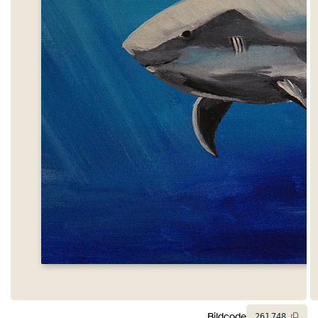
Bildcode
261
748