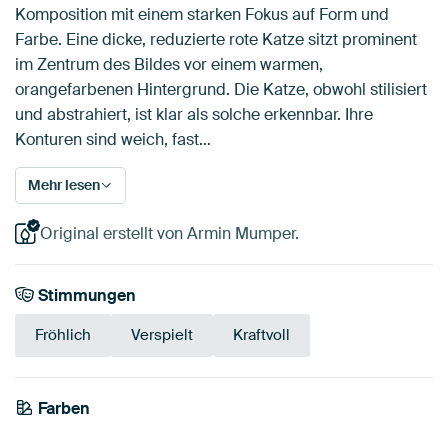
Komposition mit einem starken Fokus auf Form und
Farbe. Eine dicke, reduzierte rote Katze sitzt prominent
im Zentrum des Bildes vor einem warmen,
orangefarbenen Hintergrund. Die Katze, obwohl stilisiert
und abstrahiert, ist klar als solche erkennbar. Ihre
Konturen sind weich, fast…
Mehr lesen
Original erstellt von Armin Mumper.
Stimmungen
Fröhlich
Verspielt
Kraftvoll
Tangerine
Farben
Orange
Gelb
Terrakotta
Rot
Braun
Twist
Bronze
Gold