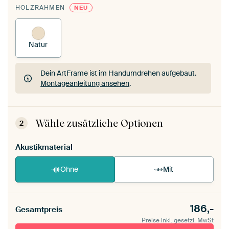
HOLZRAHMEN
NEU
Natur
Dein ArtFrame ist im Handumdrehen aufgebaut.
Montageanleitung ansehen
.
Dein ArtFrame ist im Handumdrehen aufgebaut.
Montageanleitung ansehen
.
Wähle zusätzliche Optionen
2
Akustikmaterial
Ohne
Mit
186,-
Gesamtpreis
Preise inkl. gesetzl. MwSt