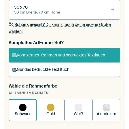
50 x 70
50 cm Breite, 70 cm Höhe
Schon gewusst?
Du kannst auch deine eigene Größe
wählen!
Komplettes ArtFrame-Set?
Komplettset: Rahmen und bedrucktes Textiltuch
Nur das bedruckte Textiltuch
Wähle die Rahmenfarbe
Du spannst einen wechselbaren Textiltuch in
ALUMINIUMRAHMEN
deinen vorhandenen ArtFrame™.
So funktioniert
es.
Schwarz
Gold
Weiß
Aluminium