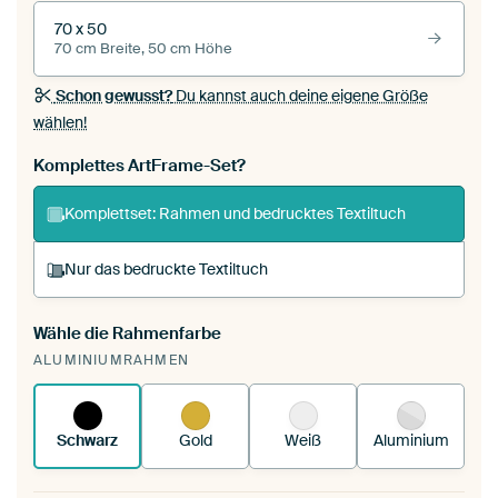
70 x 50
70 cm Breite, 50 cm Höhe
Schon gewusst?
Du kannst auch deine eigene Größe
wählen!
Komplettes ArtFrame-Set?
Komplettset: Rahmen und bedrucktes Textiltuch
Nur das bedruckte Textiltuch
Wähle die Rahmenfarbe
Du spannst einen wechselbaren Textiltuch in
ALUMINIUMRAHMEN
deinen vorhandenen ArtFrame™.
So
funktioniert es.
Schwarz
Gold
Weiß
Aluminium