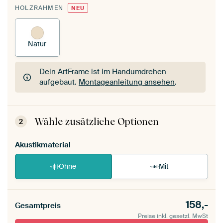
HOLZRAHMEN
NEU
Natur
Dein ArtFrame ist im Handumdrehen
aufgebaut.
Montageanleitung ansehen
.
Dein ArtFrame ist im Handumdrehen
aufgebaut.
Montageanleitung ansehen
.
Wähle zusätzliche Optionen
2
Akustikmaterial
Ohne
Mit
158,-
Gesamtpreis
Preise inkl. gesetzl. MwSt