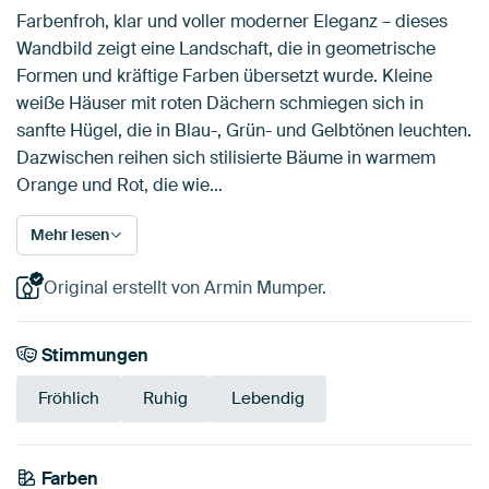
Farbenfroh, klar und voller moderner Eleganz – dieses
Wandbild zeigt eine Landschaft, die in geometrische
Formen und kräftige Farben übersetzt wurde. Kleine
weiße Häuser mit roten Dächern schmiegen sich in
sanfte Hügel, die in Blau-, Grün- und Gelbtönen leuchten.
Dazwischen reihen sich stilisierte Bäume in warmem
Orange und Rot, die wie…
Mehr lesen
Original erstellt von Armin Mumper.
Stimmungen
Fröhlich
Ruhig
Lebendig
Farben
Orange
Braun
Teal
Bordeaux
Schwarz
Gelb
Marineblau
Gold
Blau
Smaragdgrün
Türkis