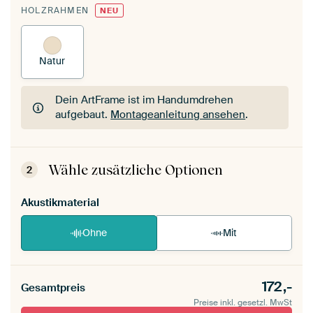
HOLZRAHMEN
NEU
Natur
Dein ArtFrame ist im Handumdrehen
aufgebaut.
Montageanleitung ansehen
.
Dein ArtFrame ist im Handumdrehen
aufgebaut.
Montageanleitung ansehen
.
Wähle zusätzliche Optionen
2
Akustikmaterial
Ohne
Mit
172,-
Gesamtpreis
Preise inkl. gesetzl. MwSt