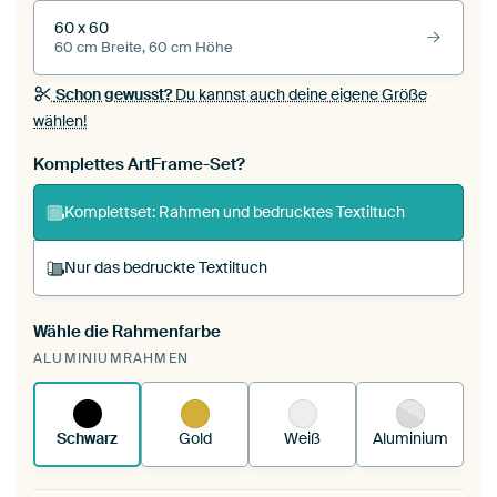
60 x 60
60 cm Breite, 60 cm Höhe
Schon gewusst?
Du kannst auch deine eigene Größe
wählen!
Komplettes ArtFrame-Set?
Komplettset: Rahmen und bedrucktes Textiltuch
Nur das bedruckte Textiltuch
Wähle die Rahmenfarbe
Du spannst einen wechselbaren Textiltuch in
ALUMINIUMRAHMEN
deinen vorhandenen ArtFrame™.
So
funktioniert es.
Schwarz
Gold
Weiß
Aluminium