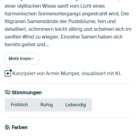
einer idyllischen Wiese sanft vom Licht eines
harmonischen Sonnenuntergangs angestrahlt wird. Die
filigranen Samenstände der Pusteblume, fein und
detailliert, schimmern leicht silbrig und scheinen sich im
sanften Wind zu wiegen. Einzelne Samen haben sich
bereits gelöst und…
Mehr lesen
Konzipiert von Armin Mumper, visualisiert mit KI.
Stimmungen
Fröhlich
Ruhig
Lebendig
Farben
Early Dew
Olivgrün
Teal
Salbeigrün
Anthrazit
Taupe
Beige
Blau
Bronze
Braun