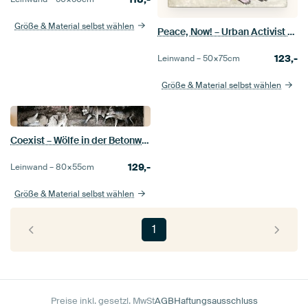
Größe & Material selbst wählen
Peace, Now! – Urban Activist Hamster
123,-
Leinwand –
50×75
cm
Größe & Material selbst wählen
Coexist – Wölfe in der Betonwildnis
129,-
Leinwand –
80×55
cm
Größe & Material selbst wählen
1
Preise inkl. gesetzl. MwSt
AGB
Haftungsausschluss