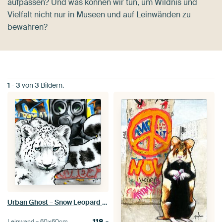
aufpassen? Und was können wir tun, um Wildnis und
Vielfalt nicht nur in Museen und auf Leinwänden zu
bewahren?
1
-
3
von
3
Bildern.
Urban Ghost – Snow Leopard in the Concrete Jungle
118,-
Leinwand –
60×60
cm