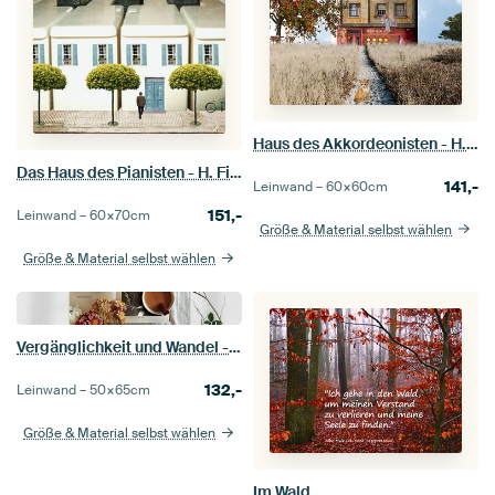
Haus des Akkordeonisten - H. Fischer
Das Haus des Pianisten - H. Fischer
141,-
Leinwand –
60×60
cm
151,-
Leinwand –
60×70
cm
Größe & Material selbst wählen
Größe & Material selbst wählen
Vergänglichkeit und Wandel - H. Fischer
132,-
Leinwand –
50×65
cm
Größe & Material selbst wählen
Im Wald