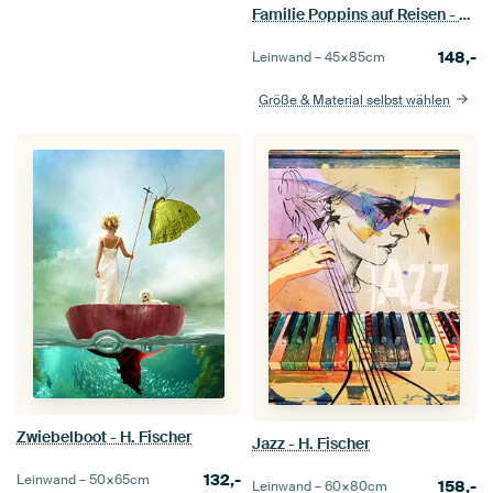
Familie Poppins auf Reisen - H. Fischer
148,-
Leinwand –
45×85
cm
Größe & Material selbst wählen
Zwiebelboot - H. Fischer
Jazz - H. Fischer
132,-
Leinwand –
50×65
cm
158,-
Leinwand –
60×80
cm