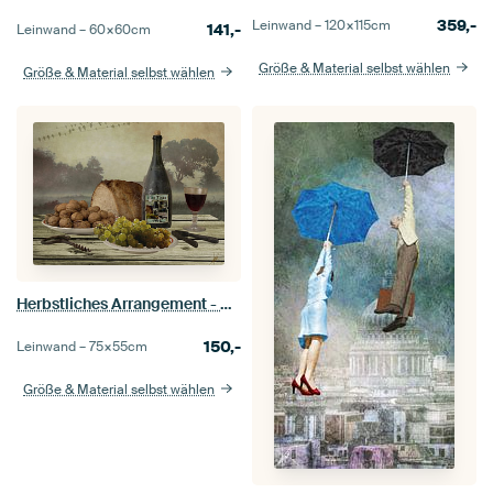
359,-
Leinwand –
120×115
cm
141,-
Leinwand –
60×60
cm
Größe & Material selbst wählen
Größe & Material selbst wählen
Herbstliches Arrangement - H. Fischer
150,-
Leinwand –
75×55
cm
Größe & Material selbst wählen