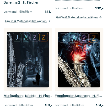
Ballerina 2 - H. Fischer
132,-
Leinwand –
50×70
cm
141,-
Leinwand –
50×75
cm
Größe & Material selbst wählen
Größe & Material selbst wählen
Musikalische Nächte - H. Fischer
Emotionaler Ausbruch - H. Fischer
151,-
151,-
Leinwand –
60×80
cm
Leinwand –
60×80
cm