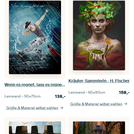
Kräuter-Sammlerin - H. Fischer
Wenn es regnet, lass es regnen! - H. Fischer
158,-
Leinwand –
60×80
cm
138,-
Leinwand –
50×70
cm
Größe & Material selbst wählen
Größe & Material selbst wählen