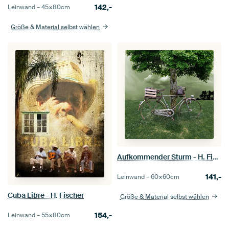
142,-
Leinwand –
45×80
cm
Größe & Material selbst wählen
Aufkommender Sturm - H. Fischer
141,-
Leinwand –
60×60
cm
Cuba Libre - H. Fischer
Größe & Material selbst wählen
154,-
Leinwand –
55×80
cm