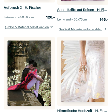
Aufbruch 2 - H. Fischer
Schildkröte auf Reisen - H. Fischer
126,-
Leinwand –
50×65
cm
146,-
Leinwand –
55×75
cm
Größe & Material selbst wählen
Größe & Material selbst wählen
Himmlische Hochzeit - H. Fischer