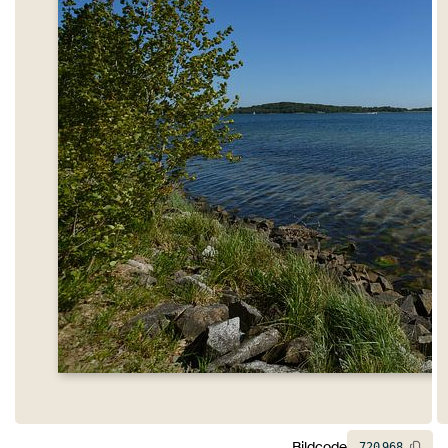
Bildcode
720
968