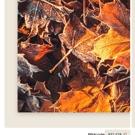
Bildcode
931
419