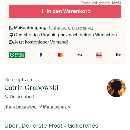
Preise inkl. gesetzl. MwSt
schwarz (Holzrahmen)
In den Warenkorb
Passepartout
Maßanfertigung,
Lieferzeiten anzeigen
Ohne Passepartout
Gestalte das Produkt ganz nach deinen Wünschen.
Jetzt kostenloser Versand!
Gefertigt von
Catrin Grabowski
Deutschland
Shop besuchen
Mehr lesen
Über „Der erste Frost - Gefrorenes