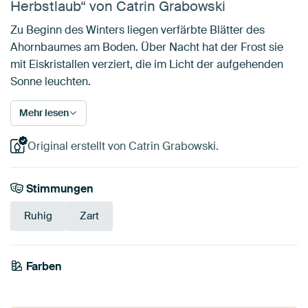
Herbstlaub“ von Catrin Grabowski
Zu Beginn des Winters liegen verfärbte Blätter des
Ahornbaumes am Boden. Über Nacht hat der Frost sie
mit Eiskristallen verziert, die im Licht der aufgehenden
Sonne leuchten.
Mehr lesen
Original erstellt von Catrin Grabowski.
Stimmungen
Ruhig
Zart
Tangerine
Farben
Aubergine
Bronze
Braun
Orange
Taupe
Gold
Terrakotta
Rot
Bordeaux
Twist