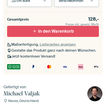
2,0 cm stark
Verschwommen
Unsere Rahmen ansehen
Stärke der Leinwand
Seitenkanten
128,-
Gesamtpreis
Leinwand für
Verschwommen
draußen 2 cm stark
Preise inkl. gesetzl. MwSt
Mit Schattenfugenrahmen,
Mit Schattenfugenrahmen,
schwarz
In den Warenkorb
weiß
Maßanfertigung,
Lieferzeiten anzeigen
Gestalte das Produkt ganz nach deinen Wünschen.
Jetzt kostenloser Versand!
Gefertigt von
Michael Valjak
Neuss, Deutschland