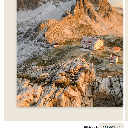
Bildcode
518
601