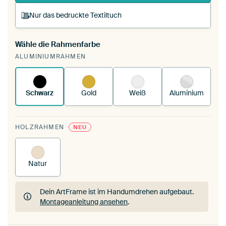
Nur das bedruckte Textiltuch
Wähle die Rahmenfarbe
Du spannst einen wechselbaren Textiltuch in
ALUMINIUMRAHMEN
deinen vorhandenen ArtFrame™.
So funktioniert
es.
Schwarz
Gold
Weiß
Aluminium
HOLZRAHMEN
NEU
Natur
Dein ArtFrame ist im Handumdrehen aufgebaut.
Montageanleitung ansehen
.