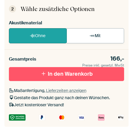
Dein ArtFrame ist im Handumdrehen aufgebaut.
Montageanleitung ansehen
.
Wähle zusätzliche Optionen
2
Akustikmaterial
Ohne
Mit
166,-
Gesamtpreis
Preise inkl. gesetzl. MwSt
In den Warenkorb
Maßanfertigung,
Lieferzeiten anzeigen
Gestalte das Produkt ganz nach deinen Wünschen.
Jetzt kostenloser Versand!