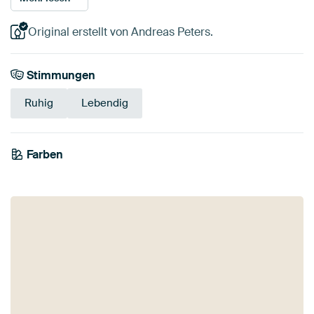
Original erstellt von Andreas Peters.
Stimmungen
Ruhig
Lebendig
Farben
Taupe
Braun
Gold
Mauve
Lila
Bronze
Beige
Orange
Blau