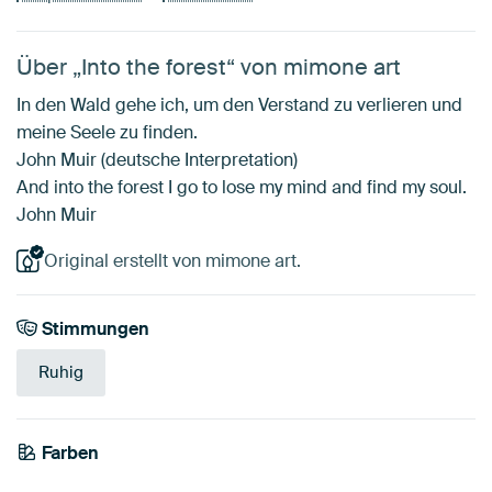
Über „Into the forest“ von mimone art
In den Wald gehe ich, um den Verstand zu verlieren und
meine Seele zu finden.
John Muir (deutsche Interpretation)
And into the forest I go to lose my mind and find my soul.
John Muir
Original erstellt von mimone art.
Stimmungen
Ruhig
Farben
Orange
Braun
Rosa
Smaragdgrün
Bordeaux
Flieder
Aubergine
Mauve
Anthrazit
Olivgrün