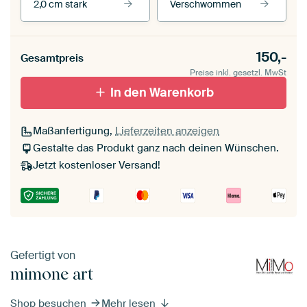
2,0 cm stark
Verschwommen
Unsere Rahmen ansehen
Stärke der Leinwand
Seitenkanten
150,-
Gesamtpreis
Leinwand für
Verschwommen
draußen 2 cm stark
Preise inkl. gesetzl. MwSt
Mit Schattenfugenrahmen,
Mit Schattenfugenrahmen,
schwarz
In den Warenkorb
weiß
Maßanfertigung,
Lieferzeiten anzeigen
Gestalte das Produkt ganz nach deinen Wünschen.
Jetzt kostenloser Versand!
Gefertigt von
mimone art
Shop besuchen
Mehr lesen