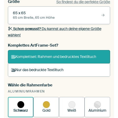
Größe
So findest du die perfekte Größe
65 x 65
65 cm Breite, 65 cm Höhe
Schon gewusst?
Du kannst auch deine eigene Größe
wählen!
Komplettes ArtFrame-Set?
Komplettset: Rahmen und bedrucktes Textiltuch
Nur das bedruckte Textiltuch
Wähle die Rahmenfarbe
Du spannst einen wechselbaren Textiltuch in
ALUMINIUMRAHMEN
deinen vorhandenen ArtFrame™.
So
funktioniert es.
Schwarz
Gold
Weiß
Aluminium