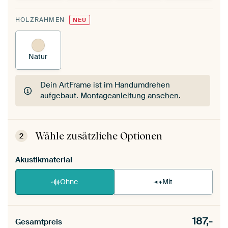
HOLZRAHMEN
NEU
Natur
Dein ArtFrame ist im Handumdrehen
aufgebaut.
Montageanleitung ansehen
.
Dein ArtFrame ist im Handumdrehen
aufgebaut.
Montageanleitung ansehen
.
Wähle zusätzliche Optionen
2
Akustikmaterial
Ohne
Mit
187,-
Gesamtpreis