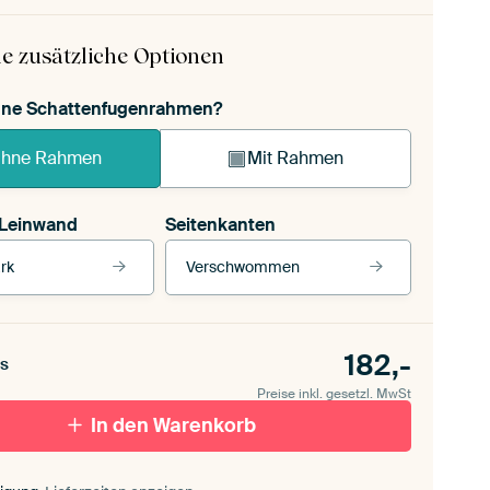
e zusätzliche Optionen
ohne Schattenfugenrahmen?
hne Rahmen
Mit Rahmen
 Leinwand
Seitenkanten
rk
Verschwommen
 Leinwand
Unsere Rahmen ansehen
Seitenkanten
für draußen 2
182,-
Verschwommen
s
ttenfugenrahmen,
Preise inkl. gesetzl. MwSt
schwarz
Mit Schattenfugenrahmen, weiß
In den Warenkorb