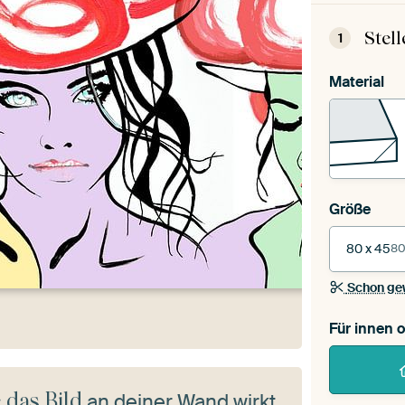
Stel
1
Material
Größe
80 x 45
80
Schon ge
Für innen 
 das Bild
an deiner Wand wirkt