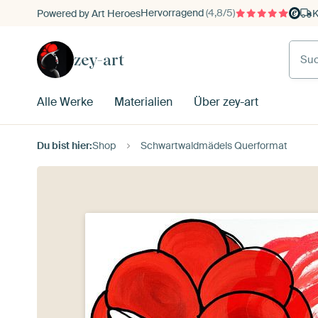
Hervorragend
(4,8/5)
Powered by Art Heroes
K
zey-art
Alle Werke
Materialien
Über zey-art
Du bist hier:
Shop
Schwartwaldmädels Querformat