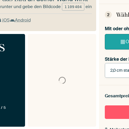
runter und gebe den Bildcode
ein
1
109
404
Wähl
2
iOS
Android
Mit oder 
s
O
Stärke der
2,0 cm sta
Stärke der
Leinwand 
Gesamtprei
cm stark
Mit Scha
 / 5