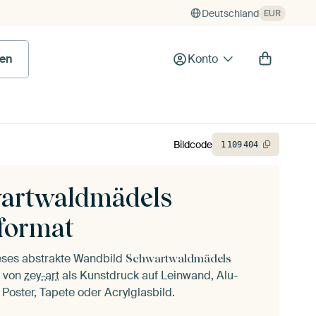
Deutschland
EUR
en
Konto
Bildcode
1
109
404
artwaldmädels
format
ieses abstrakte Wandbild
Schwartwaldmädels
von
zey-art
als Kunstdruck auf Leinwand, Alu-
 Poster, Tapete oder Acrylglasbild.