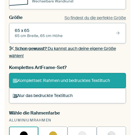
Wechselbare Wandkunst
Größe
So findest du die perfekte Größe
65 x 65
65 cm Breite, 65 cm Höhe
Schon gewusst?
Du kannst auch deine eigene Größe
wählen!
Komplettes ArtFrame-Set?
Komplettset: Rahmen und bedrucktes Textiltuch
Nur das bedruckte Textiltuch
Wähle die Rahmenfarbe
Du spannst einen wechselbaren Textiltuch in
ALUMINIUMRAHMEN
deinen vorhandenen ArtFrame™.
So
funktioniert es.