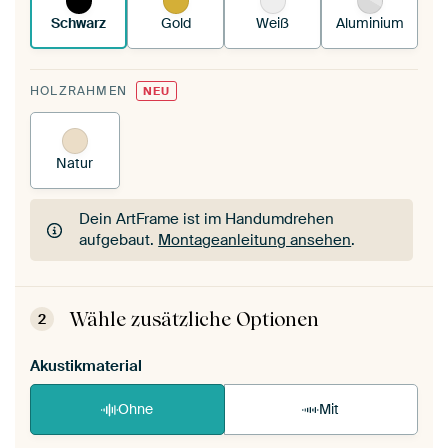
Schwarz
Gold
Weiß
Aluminium
HOLZRAHMEN
NEU
Natur
Dein ArtFrame ist im Handumdrehen
aufgebaut.
Montageanleitung ansehen
.
Dein ArtFrame ist im Handumdrehen
aufgebaut.
Montageanleitung ansehen
.
Wähle zusätzliche Optionen
2
Akustikmaterial
Ohne
Mit