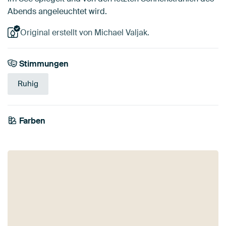
Abends angeleuchtet wird.
Original erstellt von Michael Valjak.
Stimmungen
Ruhig
Farben
Bronze
Beige
Grau
Smaragdgrün
Braun
Blau
Olivgrün
Mauve
Taupe
Gold