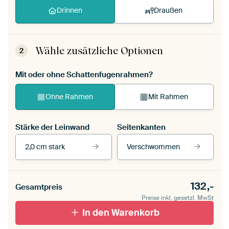
Drinnen
Draußen
Wähle zusätzliche Optionen
2
Mit oder ohne Schattenfugenrahmen?
Ohne Rahmen
Mit Rahmen
Stärke der Leinwand
Seitenkanten
2,0 cm stark
Verschwommen
Unsere Rahmen ansehen
Stärke der Leinwand
Seitenkanten
132,-
Gesamtpreis
Leinwand für
Verschwommen
draußen 2 cm stark
Preise inkl. gesetzl. MwSt
Mit Schattenfugenrahmen,
Mit Schattenfugenrahmen,
schwarz
In den Warenkorb
weiß