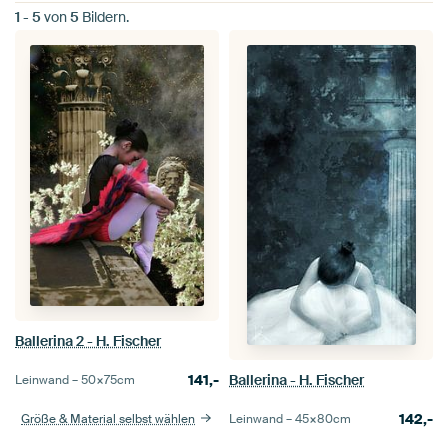
1
-
5
von
5
Bildern.
Ballerina 2 - H. Fischer
141,-
Ballerina - H. Fischer
Leinwand –
50×75
cm
142,-
Größe & Material selbst wählen
Leinwand –
45×80
cm