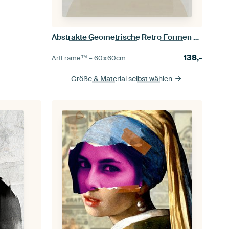
Abstrakte Geometrische Retro Formen Grau
138,-
ArtFrame™ –
60×60
cm
Größe & Material selbst wählen