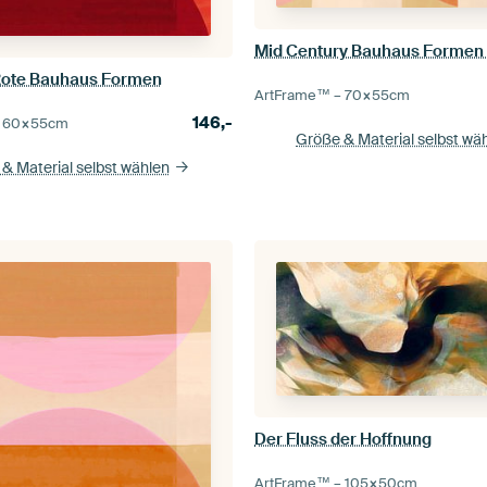
Rote Bauhaus Formen
ArtFrame™ –
70×55
cm
146,-
–
60×55
cm
Größe & Material selbst wä
& Material selbst wählen
Der Fluss der Hoffnung
ArtFrame™ –
105×50
cm