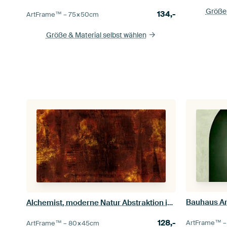
Größe 
134,-
ArtFrame™ –
75×50
cm
Größe & Material selbst wählen
Alchemist, moderne Natur Abstraktion in Bronze Kupfer
128,-
ArtFrame™ 
ArtFrame™ –
80×45
cm