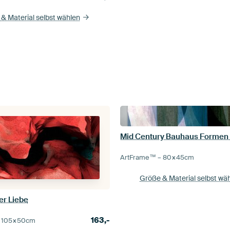
& Material selbst wählen
ArtFrame™ –
80×45
cm
Größe & Material selbst wä
er Liebe
163,-
–
105×50
cm