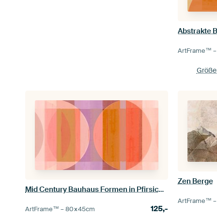
Abstrakte 
ArtFrame™ 
Größe 
Zen Berge
Mid Century Bauhaus Formen in Pfirsich Korallen Rot Mauve
ArtFrame™ 
125,-
ArtFrame™ –
80×45
cm