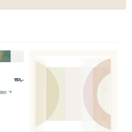
151,-
hlen