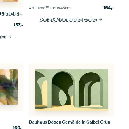
154,-
ArtFrame™ –
80×45
cm
Mid Century Bauhaus Formen Pfirsich Rosa II
Größe & Material selbst wählen
157,-
hlen
Bauhaus Bogen Gemälde in Salbei Grün
160,-