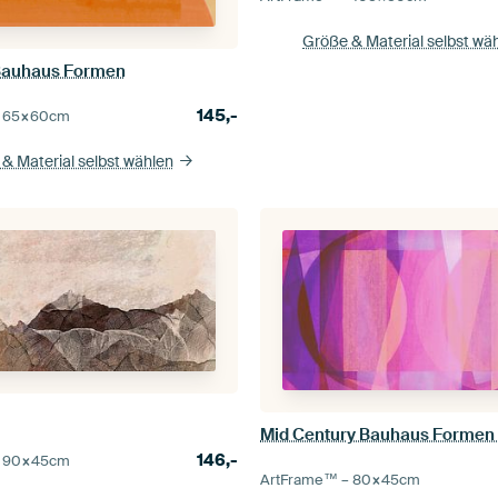
Größe & Material selbst wä
Bauhaus Formen
145,-
–
65×60
cm
& Material selbst wählen
146,-
–
90×45
cm
ArtFrame™ –
80×45
cm