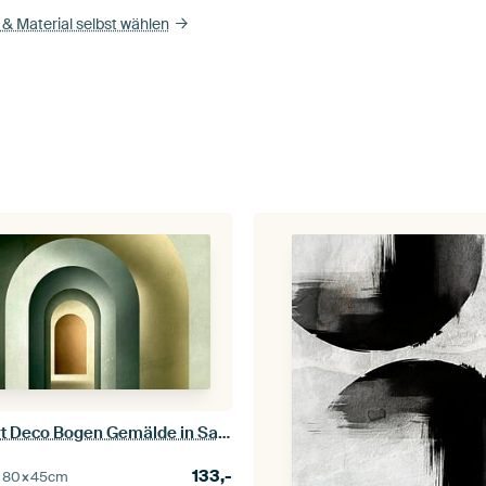
& Material selbst wählen
Bauhaus Art Deco Bogen Gemälde in Salbei Grün
133,-
–
80×45
cm