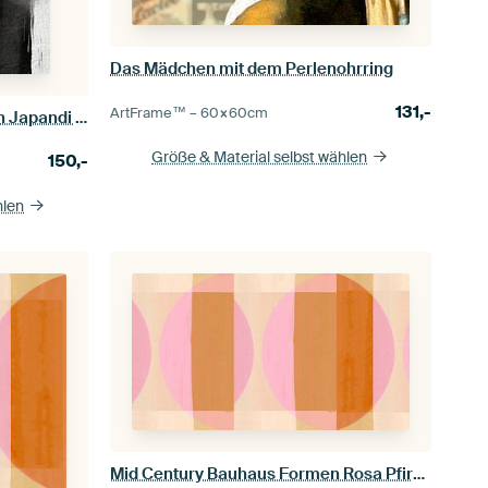
Das Mädchen mit dem Perlenohrring
131,-
ArtFrame™ –
60×60
cm
Japanische Formen Organisch Japandi Abstrakt Modern
Größe & Material selbst wählen
150,-
hlen
Mid Century Bauhaus Formen Rosa Pfirsich