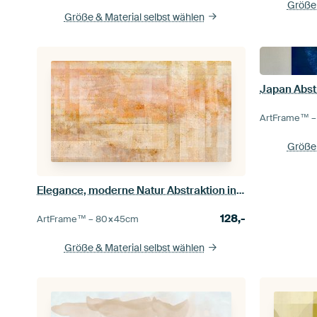
Größe 
Größe & Material selbst wählen
Japan Abst
ArtFrame™ 
Größe 
Elegance, moderne Natur Abstraktion in sanften Elfenbein Kupfer Farben
128,-
ArtFrame™ –
80×45
cm
Größe & Material selbst wählen