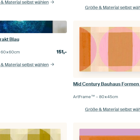
& Material selbst wählen
Größe & Material selbst wä
rakt Blau
151,-
–
60×60
cm
& Material selbst wählen
ArtFrame™ –
80×45
cm
Größe & Material selbst wä