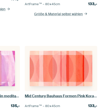
133,-
ArtFrame™ –
80×45
cm
hlen
Größe & Material selbst wählen
Mid Century Bauhaus Formen in meditativen Pink Farben
Mid Century Bauhaus Formen Pink Korallen Rot Pfirsich Elfenbein
135,-
133,-
ArtFrame™ –
80×45
cm