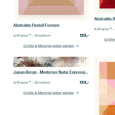
Abstrakte 
Abstrakte Pastell Formen
ArtFrame™ 
123,-
ArtFrame™ –
60×60
cm
Größe 
Größe & Material selbst wählen
Japan Berge - Moderner Natur Expressionist
133,-
ArtFrame™ –
80×45
cm
Größe & Material selbst wählen