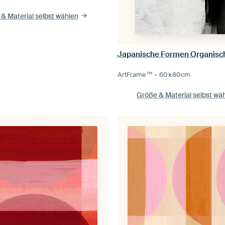
& Material selbst wählen
ArtFrame™ –
60×80
cm
Größe & Material selbst wä