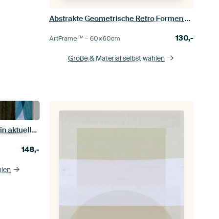
Abstrakte Geometrische Retro Formen Pastell
130,-
ArtFrame™ –
60×60
cm
Größe & Material selbst wählen
Mid Century Bauhaus Formen in aktuellen Grün Blau Aquarell Farben
148,-
hlen