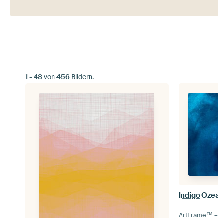
1
-
48
von
456
Bildern.
ArtFrame™ 