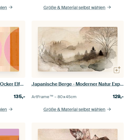
hlen
Größe & Material selbst wählen
Mid Century Bauhaus Formen Ocker Elfenbein Beige Blush
Japanische Berge - Moderner Natur Expressionist
135,-
129,-
ArtFrame™ –
80×45
cm
hlen
Größe & Material selbst wählen