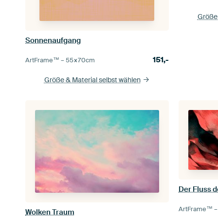
Größe 
Sonnenaufgang
151,-
ArtFrame™ –
55×70
cm
Größe & Material selbst wählen
Der Fluss d
ArtFrame™ 
Wolken Traum