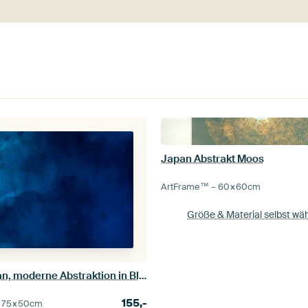
Japan Abstrakt Moos
ArtFrame™ –
60×60
cm
Größe & Material selbst wä
Indigo Ozean, moderne Abstraktion in Blau Grün
155,-
–
75×50
cm