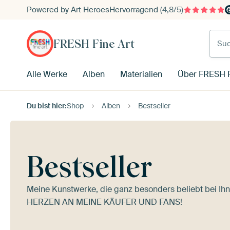
Powered by Art Heroes
Hervorragend
(4,8/5)
Such
FRESH Fine Art
Alle Werke
Alben
Materialien
Über FRESH F
Du bist hier:
Shop
Alben
Bestseller
Bestseller
Meine Kunstwerke, die ganz besonders beliebt bei 
HERZEN AN MEINE KÄUFER UND FANS!