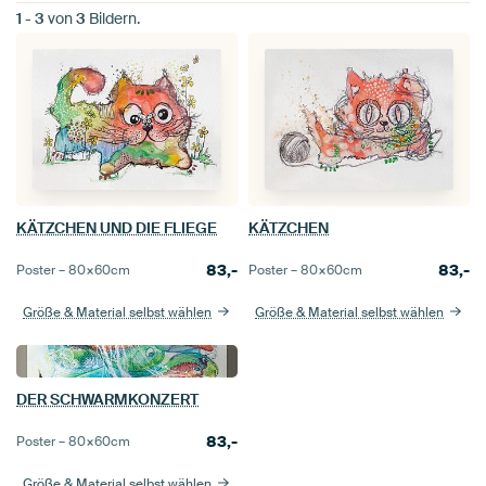
1
-
3
von
3
Bildern.
KÄTZCHEN UND DIE FLIEGE
KÄTZCHEN
83,-
83,-
Poster –
80×60
cm
Poster –
80×60
cm
Größe & Material selbst wählen
Größe & Material selbst wählen
DER SCHWARMKONZERT
83,-
Poster –
80×60
cm
Größe & Material selbst wählen