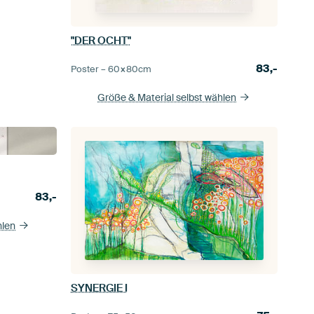
"DER OCHT"
83,-
Poster –
60×80
cm
Größe & Material selbst wählen
83,-
hlen
SYNERGIE I