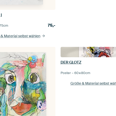
I
75,-
75
cm
& Material selbst wählen
DER GLOTZ
Poster –
60×80
cm
Größe & Material selbst wä