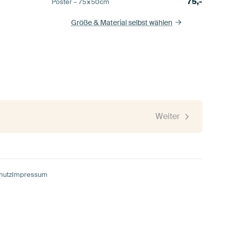
75,-
Poster –
75×50
cm
Größe & Material selbst wählen
Weiter
hutz
Impressum