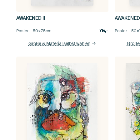
AWAKENED II
AWAKENED 
75,-
Poster –
50×75
cm
Poster –
50×
Größe & Material selbst wählen
Größe 