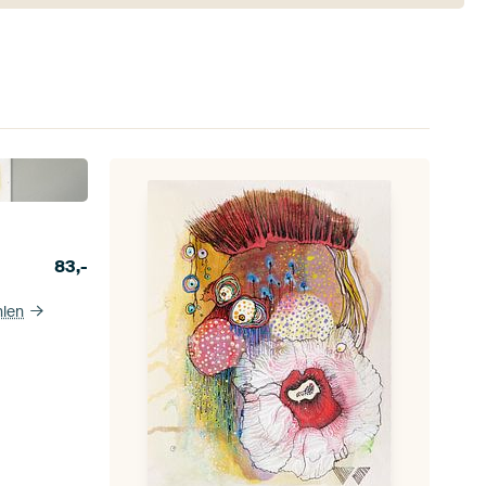
83,-
hlen