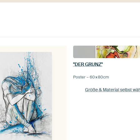
"DER GRUNZ"
Poster –
60×80
cm
Größe & Material selbst wä