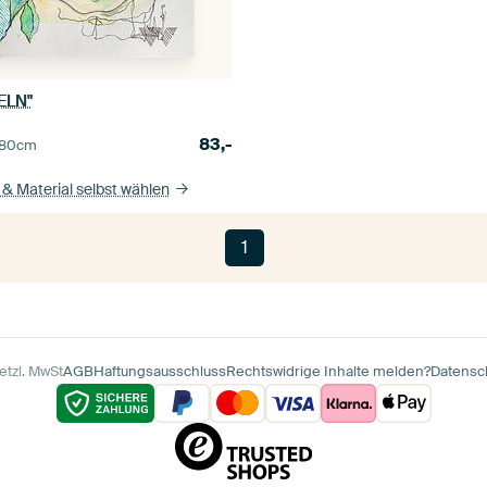
ELN"
83,-
80
cm
& Material selbst wählen
1
etzl. MwSt
AGB
Haftungsausschluss
Rechtswidrige Inhalte melden?
Datensc