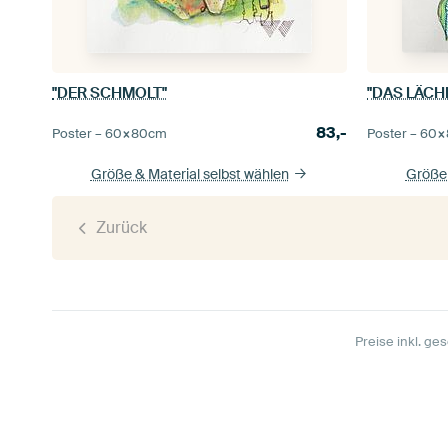
"DER SCHMOLT"
"DAS LÄCH
83,-
Poster –
60×80
cm
Poster –
60×
Größe & Material selbst wählen
Größe 
Zurück
Preise inkl. ges