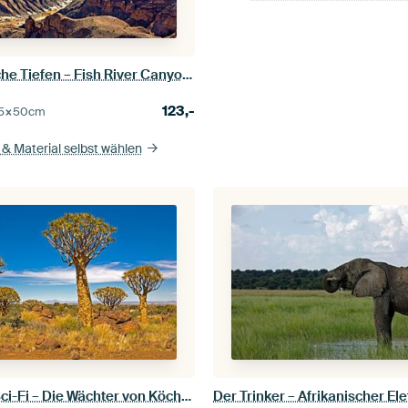
Majestätische Tiefen – Fish River Canyon, Namibia
123,-
5×50
cm
& Material selbst wählen
Namibian Sci-Fi – Die Wächter von Köcher Prime