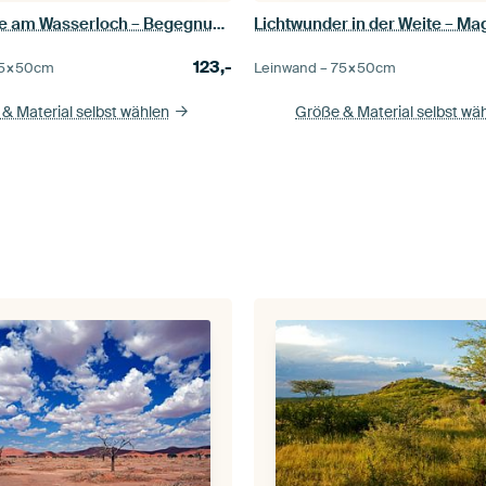
Nachtwache am Wasserloch – Begegnung in Halali
123,-
5×50
cm
Leinwand –
75×50
cm
& Material selbst wählen
Größe & Material selbst wä