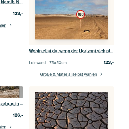
Der Atem der Wüste – Düne im Namib-Naukluft-Park
123,-
hlen
Wohin eilst du, wenn der Horizont sich nie nähert?
123,-
Leinwand –
75×50
cm
Größe & Material selbst wählen
Im Takt der Savanne – Steppenzebras in Namibia
126,-
hlen