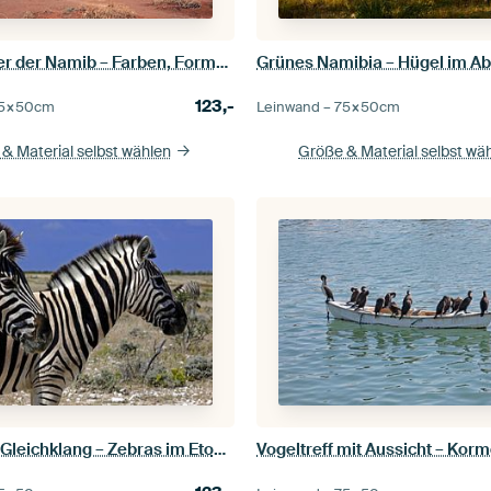
Himmel über der Namib – Farben, Formen, Faszination
Grünes Namibia – Hügel im Ab
123,-
5×50
cm
Leinwand –
75×50
cm
& Material selbst wählen
Größe & Material selbst wä
Streifen im Gleichklang – Zebras im Etosha Nationalpark