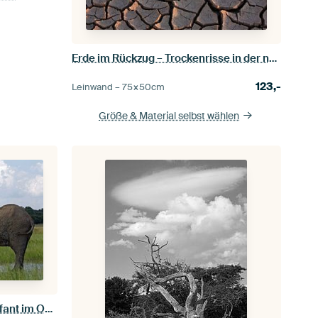
Erde im Rückzug – Trockenrisse in der namibischen Wüste
123,-
Leinwand –
75×50
cm
Größe & Material selbst wählen
Der Trinker – Afrikanischer Elefant im Osten Etoshas