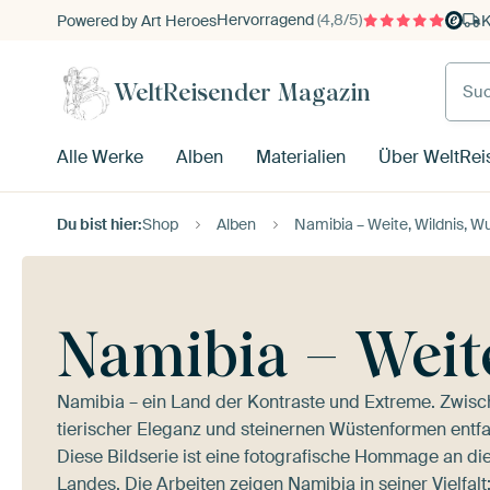
Hervorragend
(4,8/5)
Powered by Art Heroes
K
WeltReisender Magazin
Alle Werke
Alben
Materialien
Über WeltRei
Du bist hier:
Shop
Alben
Namibia – Weite, Wildnis, W
Namibia – Weit
Namibia – ein Land der Kontraste und Extreme. Zwis
tierischer Eleganz und steinernen Wüstenformen entfalte
Diese Bildserie ist eine fotografische Hommage an die 
Landes. Die Arbeiten zeigen Namibia in seiner Vielfal