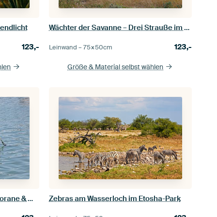
endlicht
Wächter der Savanne – Drei Strauße im Etosha Nationalpark
123,-
123,-
Leinwand –
75×50
cm
hlen
Größe & Material selbst wählen
Vogeltreff mit Aussicht – Kormorane & Möwe in Lüderitz
Zebras am Wasserloch im Etosha-Park