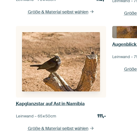
Leinwand –
7
Größe & Material selbst wählen
Größe 
Leinwand –
7
Größe 
Kapglanzstar auf Ast in Namibia
111,-
Leinwand –
65×50
cm
Größe & Material selbst wählen