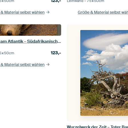
123,-
5×50
cm
Leinwand –
75×50
cm
& Material selbst wählen
Größe & Material selbst wä
Augenblick am Atlantik – Südafrikanischer Seebär bei Cape Cross
123,-
5×50
cm
& Material selbst wählen