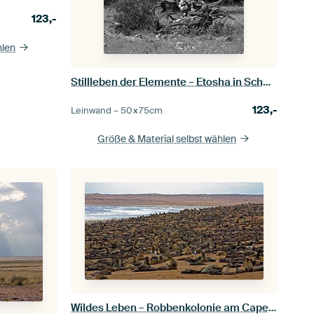
123,-
hlen
Stillleben der Elemente – Etosha in Schwarzweiß
123,-
Leinwand –
50×75
cm
Größe & Material selbst wählen
Wildes Leben – Robbenkolonie am Cape Cross