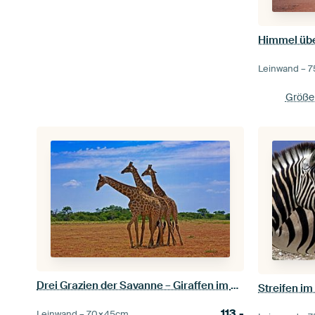
Leinwand –
7
Größe 
Drei Grazien der Savanne – Giraffen im Nationalpark
113,-
Leinwand –
70×45
cm