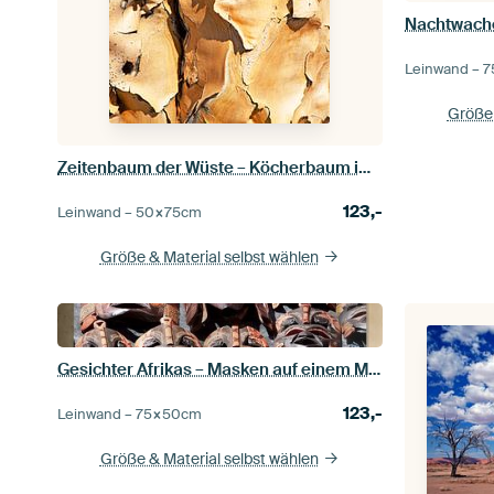
Leinwand –
7
Größe 
Zeitenbaum der Wüste – Köcherbaum im Quivertree Forest, Namibia
123,-
Leinwand –
50×75
cm
Größe & Material selbst wählen
Gesichter Afrikas – Masken auf einem Markt in Namibia
123,-
Leinwand –
75×50
cm
Größe & Material selbst wählen