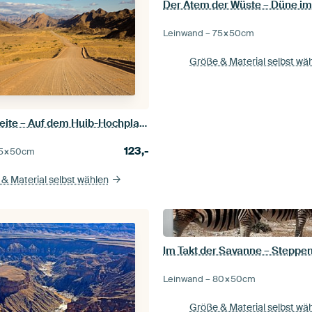
Leinwand –
75×50
cm
Größe & Material selbst wä
Wege ins Weite – Auf dem Huib-Hochplateau in Namibia
123,-
5×50
cm
& Material selbst wählen
Leinwand –
80×50
cm
Größe & Material selbst wä