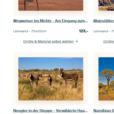
Wegweiser ins Nichts – Am Eingang zum Dead Vlei
123,-
Leinwand –
75×50
cm
Leinwand –
7
Größe & Material selbst wählen
Größe 
Neugier in der Steppe – Verwilderte Hausesel in Namibia