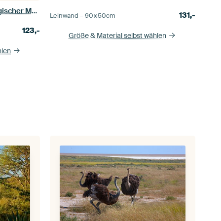
Lichtwunder in der Weite – Magischer Moment im Etosha Nationalpark
131,-
Leinwand –
90×50
cm
123,-
Größe & Material selbst wählen
hlen