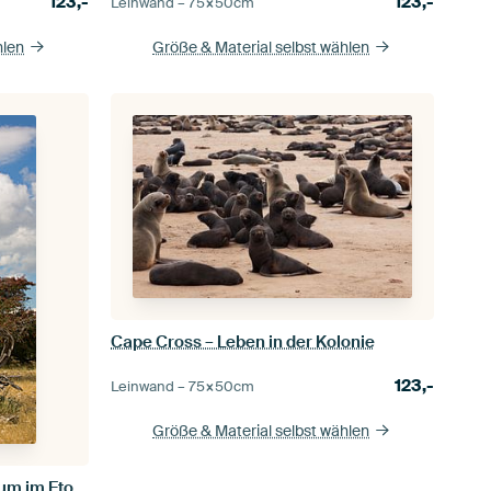
123,-
123,-
Leinwand –
75×50
cm
hlen
Größe & Material selbst wählen
Cape Cross – Leben in der Kolonie
123,-
Leinwand –
75×50
cm
Größe & Material selbst wählen
Wurzelwerk der Zeit – Toter Baum im Etosha Nationalpark