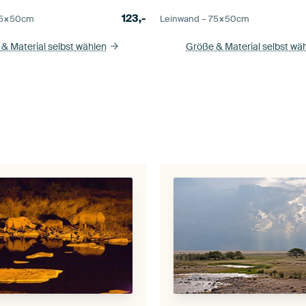
123,-
5×50
cm
Leinwand –
75×50
cm
& Material selbst wählen
Größe & Material selbst wä