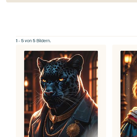
1
-
5
von
5
Bildern.