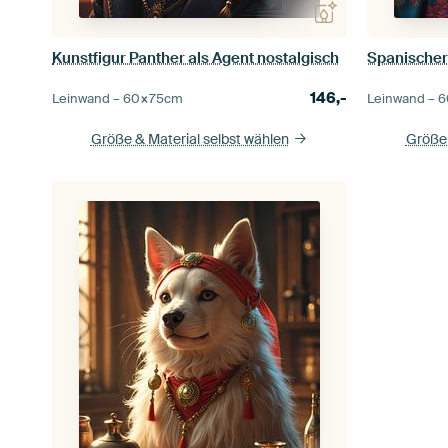
Kunstfigur Panther als Agent nostalgisch
Spanischer
146,-
Leinwand –
60×75
cm
Leinwand –
6
Größe & Material selbst wählen
Größe 