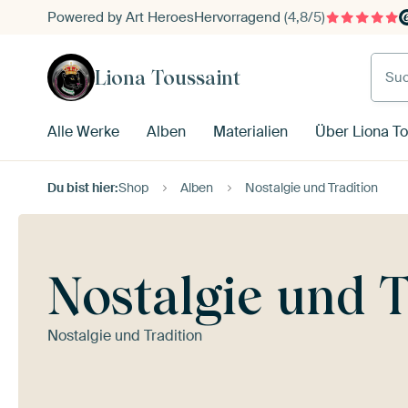
Powered by Art Heroes
Hervorragend
(4,8/5)
Such
Liona Toussaint
Alle Werke
Alben
Materialien
Über Liona To
Du bist hier:
Shop
Alben
Nostalgie und Tradition
Nostalgie und T
Nostalgie und Tradition