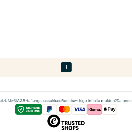
1
etzl. MwSt
AGB
Haftungsausschluss
Rechtswidrige Inhalte melden?
Datensc