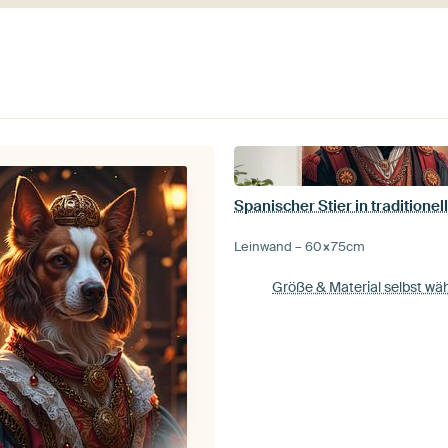
Leinwand –
60×75
cm
Größe & Material selbst wä