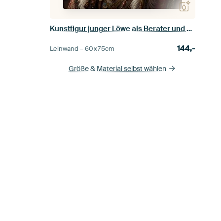
Kunstfigur junger Löwe als Berater und Bedachte
144,-
Leinwand –
60×75
cm
Größe & Material selbst wählen