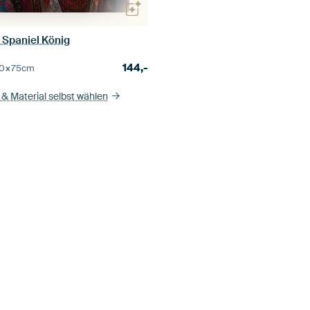
 Spaniel König
144,-
0×75
cm
& Material selbst wählen