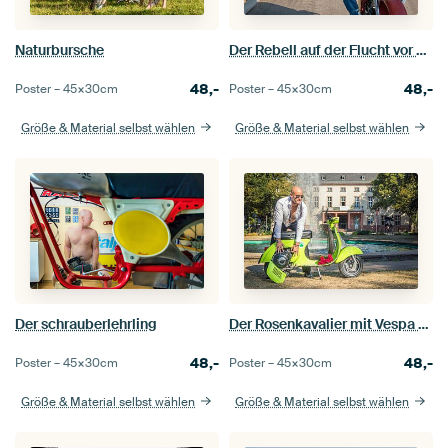
Naturbursche
Der Rebell auf der Flucht vor dem Oldtimer Audi 100
48,-
48,-
Poster –
45×30
cm
Poster –
45×30
cm
Größe & Material selbst wählen
Größe & Material selbst wählen
Der schrauberlehrling
Der Rosenkavalier mit Vespa V50 Speciale Roller
48,-
48,-
Poster –
45×30
cm
Poster –
45×30
cm
Größe & Material selbst wählen
Größe & Material selbst wählen