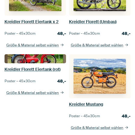
Kreidler Florett Eiertank x 2
Kreidler Florett (Umbau)
48,-
48,-
Poster –
45×30
cm
Poster –
45×30
cm
Größe & Material selbst wählen
Größe & Material selbst wählen
Kreidler Florett Eiertank (rot)
48,-
Poster –
45×30
cm
Größe & Material selbst wählen
Kreidler Mustang
48,-
Poster –
45×30
cm
Größe & Material selbst wählen