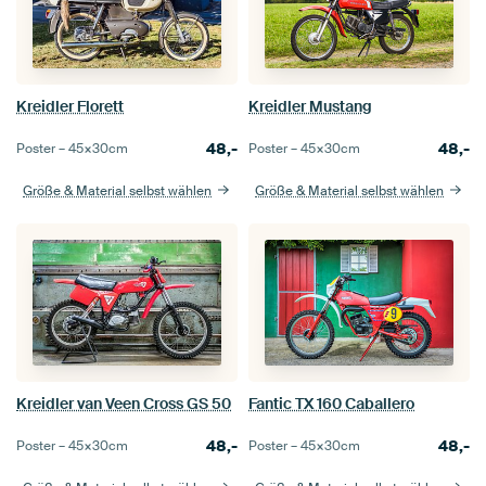
Kreidler Florett
Kreidler Mustang
48,-
48,-
Poster –
45×30
cm
Poster –
45×30
cm
Größe & Material selbst wählen
Größe & Material selbst wählen
Kreidler van Veen Cross GS 50
Fantic TX 160 Caballero
48,-
48,-
Poster –
45×30
cm
Poster –
45×30
cm