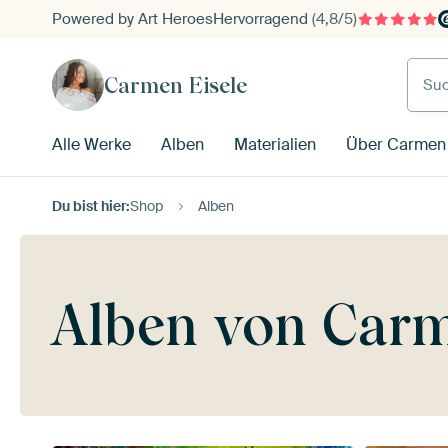
Powered by Art Heroes
Hervorragend
(4,8/5)
Such
Carmen Eisele
Alle Werke
Alben
Materialien
Über Carmen 
Du bist hier:
Shop
Alben
Alben von Carm