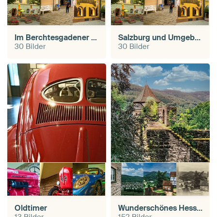
Im Berchtesgadener Land
Salzburg und Umgebung
30 Bilder
30 Bilder
Oldtimer
Wunderschönes Hessen
13 Bilder
152 Bilder