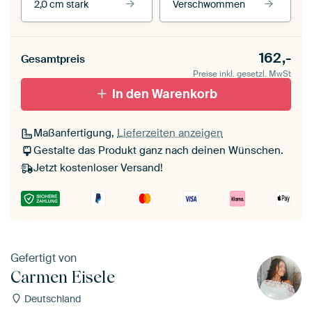
2,0 cm stark
Verschwommen
Unsere Rahmen ansehen
Stärke der Leinwand
Seitenkanten
162,-
Gesamtpreis
Leinwand für
Verschwommen
draußen 2 cm stark
Preise inkl. gesetzl. MwSt
Mit Schattenfugenrahmen,
Mit Schattenfugenrahmen,
schwarz
In den Warenkorb
weiß
Maßanfertigung,
Lieferzeiten anzeigen
Gestalte das Produkt ganz nach deinen Wünschen.
Jetzt kostenloser Versand!
Gefertigt von
Carmen Eisele
Deutschland