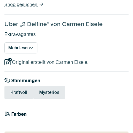
Shop besuchen
Über „2 Delfine“ von Carmen Eisele
Extravagantes
Mehr lesen
Original erstellt von Carmen Eisele.
Stimmungen
Kraftvoll
Mysteriös
Farben
Bordeaux
Anthrazit
Beige
Early Dew
Mauve
Salbeigrün
Braun
Taupe
Rot