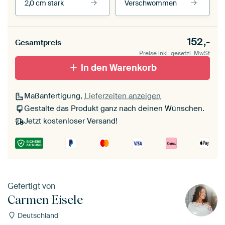
2,0 cm stark
Verschwommen
Unsere Rahmen ansehen
Stärke der Leinwand
Seitenkanten
152,-
Gesamtpreis
Leinwand für
Verschwommen
draußen 2 cm stark
Preise inkl. gesetzl. MwSt
Mit Schattenfugenrahmen,
Mit Schattenfugenrahmen,
schwarz
In den Warenkorb
weiß
Maßanfertigung,
Lieferzeiten anzeigen
Gestalte das Produkt ganz nach deinen Wünschen.
Jetzt kostenloser Versand!
Gefertigt von
Carmen Eisele
Deutschland