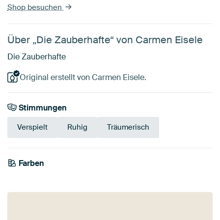
Shop besuchen
Über „Die Zauberhafte“ von Carmen Eisele
Die Zauberhafte
Original erstellt von Carmen Eisele.
Stimmungen
Verspielt
Ruhig
Träumerisch
Farben
Salbeigrün
Mauve
Beige
Aubergine
Braun
Rosa
Bordeaux
Grau
Taupe
Lila