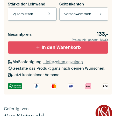
Stärke der Leinwand
Seitenkanten
2,0 cm stark
Verschwommen
Unsere Rahmen ansehen
Stärke der Leinwand
Seitenkanten
133,-
Gesamtpreis
Leinwand für
Verschwommen
draußen 2 cm stark
Preise inkl. gesetzl. MwSt
Mit Schattenfugenrahmen,
Mit Schattenfugenrahmen,
schwarz
In den Warenkorb
weiß
Maßanfertigung,
Lieferzeiten anzeigen
Gestalte das Produkt ganz nach deinen Wünschen.
Jetzt kostenloser Versand!
Gefertigt von
Max Steinwald