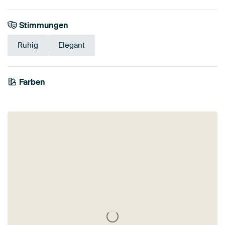
Stimmungen
Ruhig
Elegant
Farben
Bronze
Beige
Olivgrün
Taupe
Anthrazit
Braun
Salbeigrün