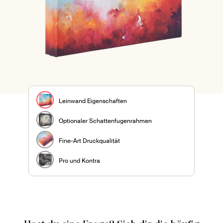
Leinwand Eigenschaften
Optionaler Schattenfugenrahmen
Fine-Art Druckqualität
Pro und Kontra