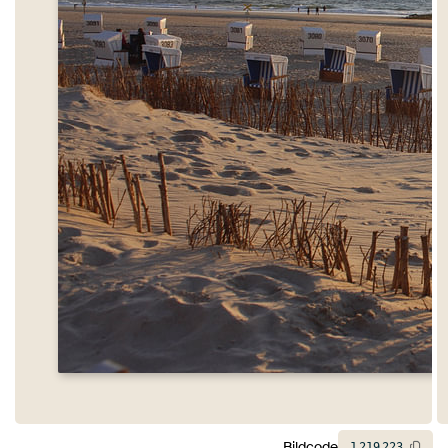
Bildcode
1
219
223