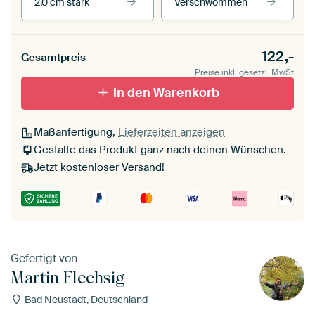
2,0 cm stark
Verschwommen
Unsere Rahmen ansehen
Stärke der Leinwand
Seitenkanten
122,-
Gesamtpreis
Leinwand für
Verschwommen
draußen 2 cm stark
Preise inkl. gesetzl. MwSt
Mit Schattenfugenrahmen,
Mit Schattenfugenrahmen,
schwarz
In den Warenkorb
weiß
Maßanfertigung,
Lieferzeiten anzeigen
Gestalte das Produkt ganz nach deinen Wünschen.
Jetzt kostenloser Versand!
Gefertigt von
Martin Flechsig
Bad Neustadt, Deutschland