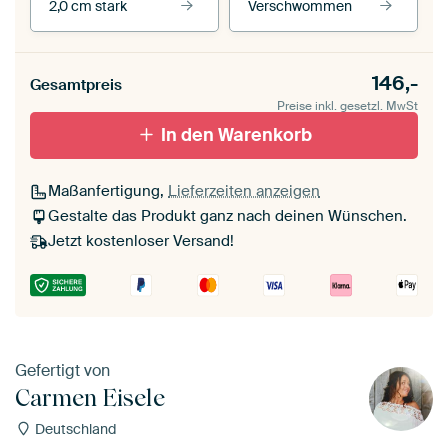
2,0 cm stark
Verschwommen
Unsere Rahmen ansehen
Stärke der Leinwand
Seitenkanten
146,-
Gesamtpreis
Leinwand für
Verschwommen
draußen 2 cm stark
Preise inkl. gesetzl. MwSt
Mit Schattenfugenrahmen,
Mit Schattenfugenrahmen,
schwarz
In den Warenkorb
weiß
Maßanfertigung,
Lieferzeiten anzeigen
Gestalte das Produkt ganz nach deinen Wünschen.
Jetzt kostenloser Versand!
Gefertigt von
Carmen Eisele
Deutschland