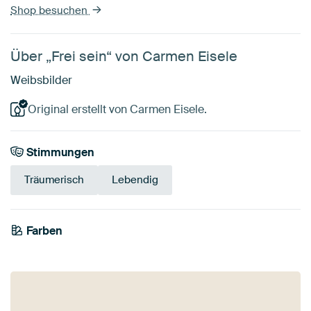
Shop besuchen
Über „Frei sein“ von Carmen Eisele
Weibsbilder
Original erstellt von Carmen Eisele.
Stimmungen
Träumerisch
Lebendig
Farben
Salbeigrün
Mauve
Grün
Olivgrün
Beige
Rot
Bordeaux
Taupe
Smaragdgrün
Terrakotta