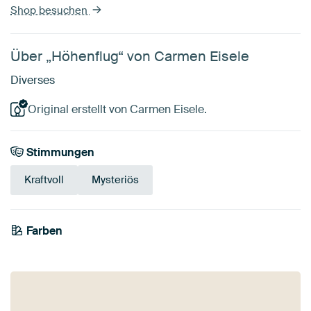
Shop besuchen
Über „Höhenflug“ von Carmen Eisele
Diverses
Original erstellt von Carmen Eisele.
Stimmungen
Kraftvoll
Mysteriös
Farben
Anthrazit
Braun
Bordeaux
Mauve
Orange
Rot
Terrakotta
Bronze