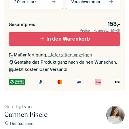
2,0 cm stark
Verschwommen
Unsere Rahmen ansehen
Stärke der Leinwand
Seitenkanten
153,-
Gesamtpreis
Leinwand für
Verschwommen
draußen 2 cm stark
Preise inkl. gesetzl. MwSt
Mit Schattenfugenrahmen,
Mit Schattenfugenrahmen,
schwarz
In den Warenkorb
weiß
Maßanfertigung,
Lieferzeiten anzeigen
Gestalte das Produkt ganz nach deinen Wünschen.
Jetzt kostenloser Versand!
Gefertigt von
Carmen Eisele
Deutschland