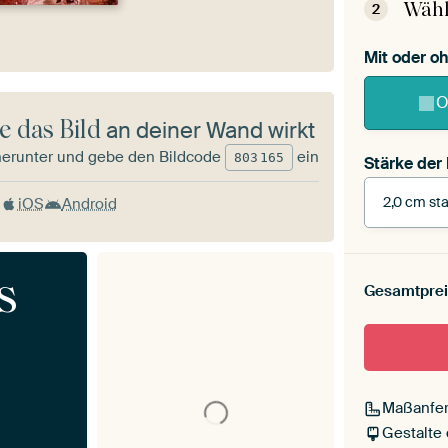
Wähl
2
Mit oder 
O
e das Bild
an deiner Wand wirkt
herunter und gebe den Bildcode
ein
803
165
Stärke der
2,0 cm sta
iOS
Android
Stärke der
s
Leinwand 
Gesamtprei
cm stark
Mit Scha
Maßanfer
Gestalte