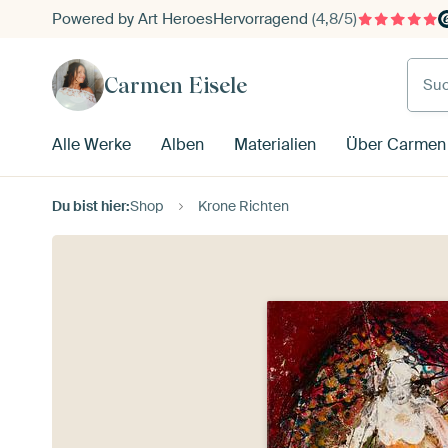
Powered by Art Heroes
Hervorragend
(4,8/5)
Such
Carmen Eisele
Alle Werke
Alben
Materialien
Über Carmen 
Du bist hier:
Shop
Krone Richten