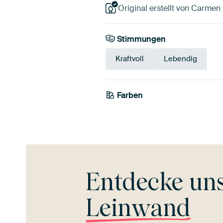
Original erstellt von Carmen 
Stimmungen
Kraftvoll
Lebendig
Farben
Braun
Terrakotta
Ora
Entdecke un
Leinwand