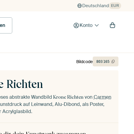
Deutschland
EUR
en
Konto
Bildcode
803
165
e Richten
ieses abstrakte Wandbild
von
Carmen
Krone Richten
unstdruck auf Leinwand, Alu-Dibond, als Poster,
 Acrylglasbild.