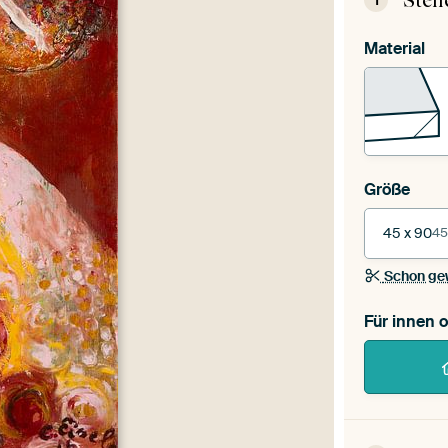
Stel
1
Material
Größe
45 x 90
45
Schon ge
Für innen 